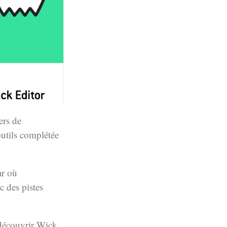
iers de
outils complétée
ar où
 des pistes
 découvrir Wick