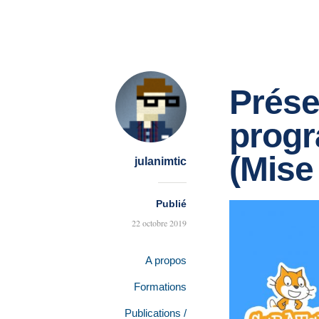
Prése
progr
(Mise
julanimtic
Publié
22 octobre 2019
A propos
Formations
Publications /