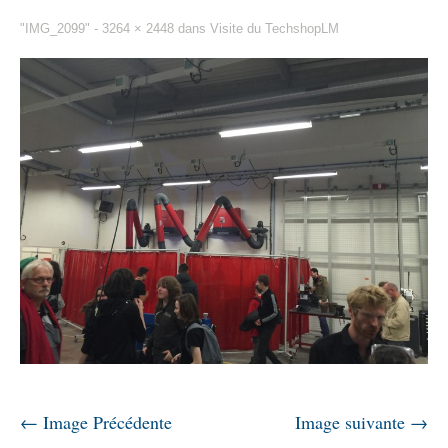
"IMG_2099" -
3264 × 2448
dans
Visite du TechshopLM
← Image Précédente
Image suivante →